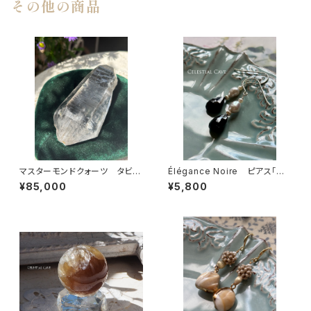
その他の商品
マスターモンドクォーツ タビュ
Élégance Noire ピアス「黒
ラーＤＴ
のエレガンス」
¥85,000
¥5,800