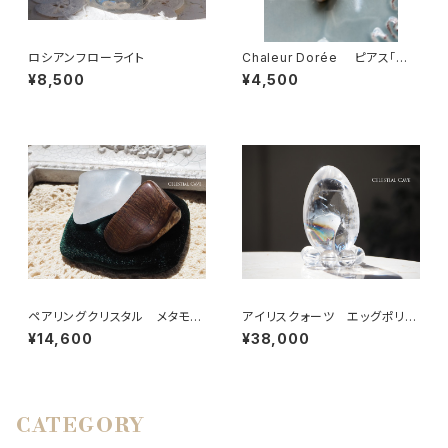
ロシアンフローライト
Chaleur Dorée ピアス「黄
金の温もり」
¥8,500
¥4,500
ペアリングクリスタル メタモル
アイリスクォーツ エッグポリッ
フォーシスクォーツ＆ビックスフ
シュ
¥14,600
¥38,000
ォーメーションピクチャージャス
パー【A】
CATEGORY