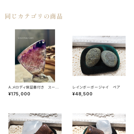
パー【C】
同じカテゴリの商品
A.メロディ保証書付き スーパ
レインボーボージャイ ペア
ーセブン® ルース【A】64.20c
¥175,000
¥48,500
t