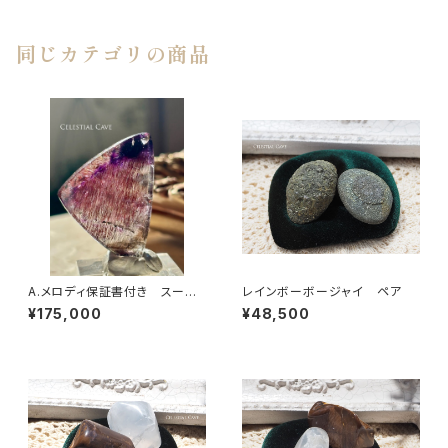
パー【A】
同じカテゴリの商品
A.メロディ保証書付き スーパ
レインボーボージャイ ペア
ーセブン® ルース【A】64.20c
¥175,000
¥48,500
t