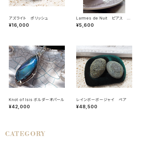
アズライト ポリッシュ
Larmes de Nuit ピアス
「夜の涙」
¥16,000
¥5,600
Knot of Isis ボルダーオパール
レインボーボージャイ ペア
¥42,000
¥48,500
CATEGORY