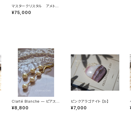
マスタークリスタル アメトリ
.
ン
¥75,000
モ
Clarté Blanche — ピアス
ピンクアラゴナイト 【b】
「白の透明」
¥8,800
¥7,000